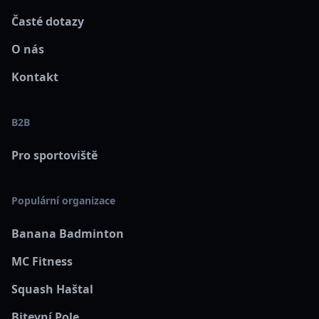
Časté dotazy
O nás
Kontakt
B2B
Pro sportoviště
Populární organizace
Banana Badminton
MC Fitness
Squash Haštal
Bitevní Pole