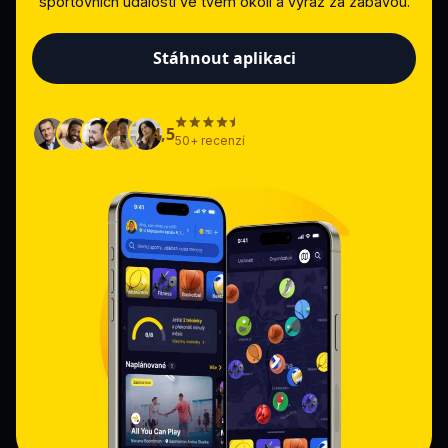
sportovních událostí ve tvém okolí a vyraž za zábavou.
Stáhnout aplikaci
4,5
50+ recenzí