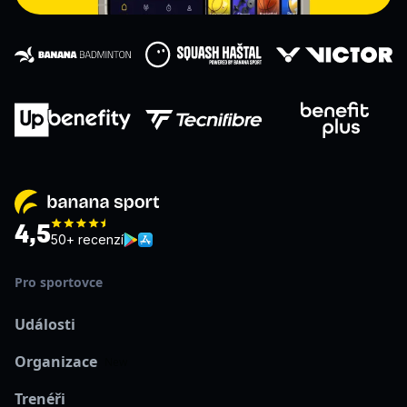
4,5
50+ recenzí
Pro sportovce
Události
Organizace
New
Trenéři