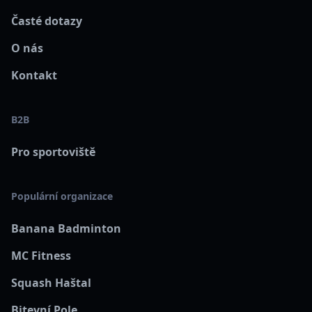
Časté dotazy
O nás
Kontakt
B2B
Pro sportoviště
Populární organizace
Banana Badminton
MC Fitness
Squash Haštal
Bitevní Pole