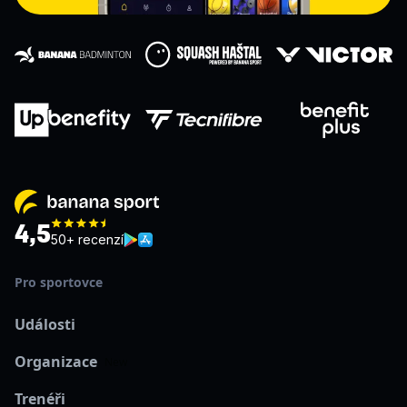
4,5
50+ recenzí
Pro sportovce
Události
Organizace
New
Trenéři