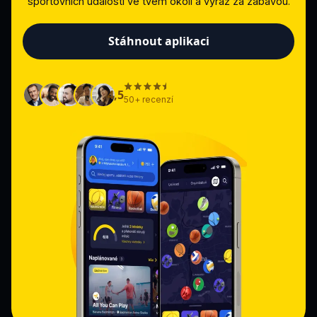
sportovních událostí ve tvém okolí a vyraž za zábavou.
Stáhnout aplikaci
4,5
50+ recenzí