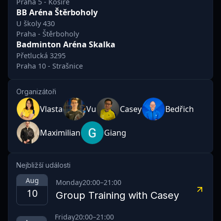
Praha 5 - Košíře
BB Aréna Štěrboholy
U školy 430
Praha - Štěrboholy
Badminton Aréna Skalka
Přetlucká 3295
Praha 10 - Strašnice
Organizátoři
Vlasta
Vu
Casey
Bedřich
Maximilian
Giang
Nejbližší události
Aug
Monday
20:00
–
21:00
10
Group Training with Casey
Friday
20:00
–
21:00