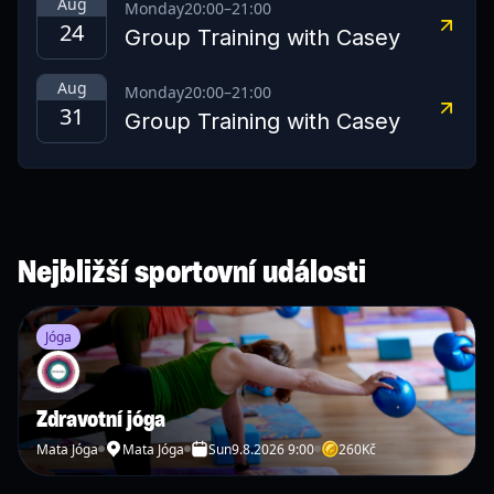
Aug
Monday
20:00
–
21:00
24
Group Training with Casey
Aug
Monday
20:00
–
21:00
31
Group Training with Casey
Nejbližší sportovní události
Jóga
Zdravotní jóga
Mata Jóga
Mata Jóga
Sun
9.8.2026 9:00
260
Kč