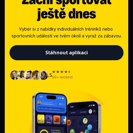
ještě dnes
Vyber si z nabídky individuálních tréninků nebo 
sportovních událostí ve tvém okolí a vyraž za zábavou.
Stáhnout aplikaci
4,5
50+ recenzí