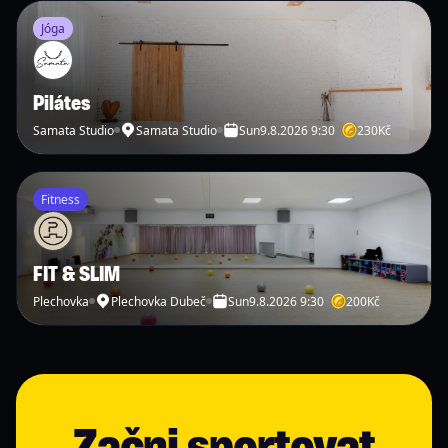
Jóga
Pilátes
Samata Studio
Samata Studio
Sun
9.8.2026 9:30
230
Kč
Fitness
FIT & SLIM
Plechovka
Plechovka Dubeč
Sun
9.8.2026 9:30
200
Kč
Začni sportovat