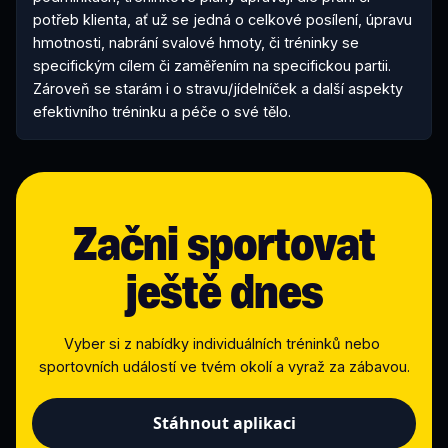
potřeb klienta, ať už se jedná o celkové posílení, úpravu 
hmotnosti, nabrání svalové hmoty, či tréninky se 
specifickým cílem či zaměřením na specifickou partii. 
Zároveň se starám i o stravu/jídelníček a další aspekty 
efektivního tréninku a péče o své tělo.
Začni sportovat
ještě dnes
Vyber si z nabídky individuálních tréninků nebo 
sportovních událostí ve tvém okolí a vyraž za zábavou.
Stáhnout aplikaci