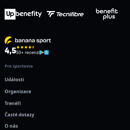
4,5
50+ recenzí
Pro sportovce
Události
Organizace
New
Trenéři
Časté dotazy
O nás