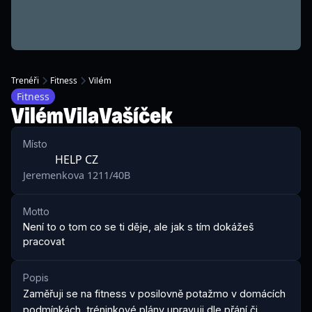
Trenéři
Fitness
Vilém
Fitness
Vilém
Vila
Vašíček
Místo
HELP CZ
Jeremenkova 1211/40B
Motto
Není to o tom co se ti děje, ale jak s tím dokážeš 
pracovat 
Popis
Zaměřuji se na fitness v posilovně potažmo v domácích 
podmínkách, tréninkové plány upravuji dle přání či 