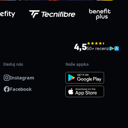
4,5
50+ recenzí
Sleduj nás
Naše appka
Instagram
Facebook