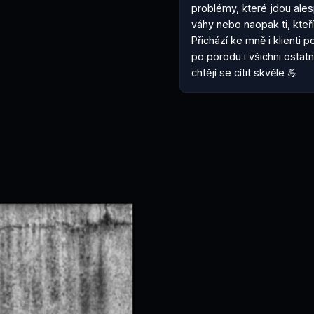
problémy, které jdou alesp
váhy nebo naopak ti, kteří
Přichází ke mně i klienti 
po porodu i všichni ostatn
chtějí se cítit skvěle 💪