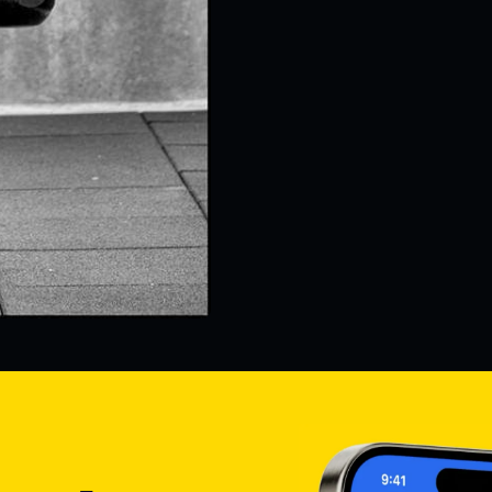
Stáhnout aplikaci
na Sport