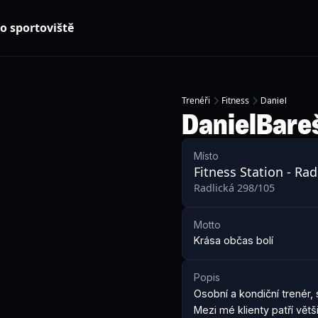
o sportoviště
Trenéři
Fitness
Daniel
Daniel
Bare
Místo
Fitness Station - Rad
Radlická 298/105
Motto
Krása občas bolí 
Popis
Osobní a kondiční trenér, s
Mezi mé klienty patří větš