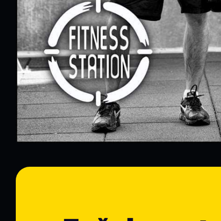
Trenér je dostupný exkluzivně v aplikaci Bana