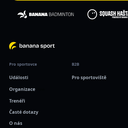
Pro sportovce
B2B
Události
Pro sportoviště
Organizace
New
Trenéři
Časté dotazy
O nás