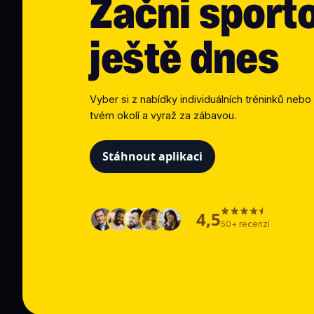
Začni sport
ještě dnes
Vyber si z nabídky individuálních tréninků nebo 
tvém okolí a vyraž za zábavou.
Stáhnout aplikaci
4,5
50+ recenzí