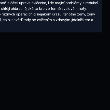
oň z části upravit cvičením, lidé mající problémy s redukcí 
 chtějí přibrat nějaké to kilo ve formě svalové hmoty. 
po různých operacích či nějakém úrazu, těhotné ženy, ženy 
í, co si nevědí rady se cvičením a zdravým jídelníčkem a 