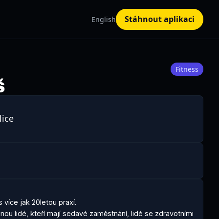
Stáhnout aplikaci
English
Fitness
š
lice
 více jak 20letou praxí.

inou lidé, kteří mají sedavé zaměstnání, lidé se zdravotními 