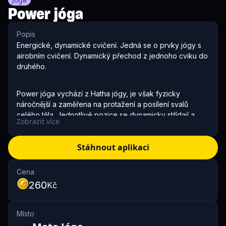
Power jóga
Popis
Energické, dynamické cvičení. Jedná se o prvky jógy s
airobním cvičení. Dynamický přechod z jednoho cviku do
druhého.
Power jóga vychází z Hatha jógy, je však fyzicky
náročnější a zaměřena na protažení a posílení svalů
celého těla. Jednotlivé pozice se dynamicky střídají a
Zobrazit více
důraz je kladen hlavně na sílu a ohebnost. Rozvíjí
koncentraci, vědomé ovládání těla, je vhodná i ke
Stáhnout aplikaci
zhubnutí nebo udržení váhy a vede k psychické i fyzické
relaxaci. Je vhodná pro aktivnější zdravé jedince bez
vážnějších zdravotních potíží a pro všechny, kteří
Cena
potřebují pro praxi více pohybu a dynamičnosti.
260
Kč
V případě zdravotních potíží je důležité o nich informovat
Místo
lektora. Na sebe ideálně pohodlné oblečení, ve kterém