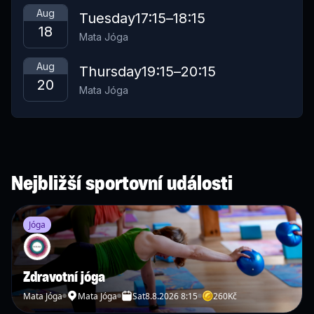
Aug
Tuesday
17:15
–
18:15
18
Mata Jóga
Aug
Thursday
19:15
–
20:15
20
Mata Jóga
Nejbližší sportovní události
Jóga
Zdravotní jóga
Mata Jóga
Mata Jóga
Sat
8.8.2026 8:15
260
Kč