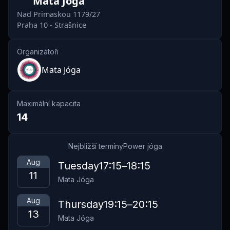
Mata Jóga
se dá volně cvičit, aby vás to neomezovalo. Cvičíme na
boso, ale můžete mít pro vaše pohodlí ponožky.
Nad Primaskou 1179/27
Praha 10 - Strašnice
Organizátoři
Mata Jóga
Maximální kapacita
14
Nejbližší termíny
Power jóga
Aug
Tuesday
17:15
–
18:15
11
Mata Jóga
Aug
Thursday
19:15
–
20:15
13
Mata Jóga