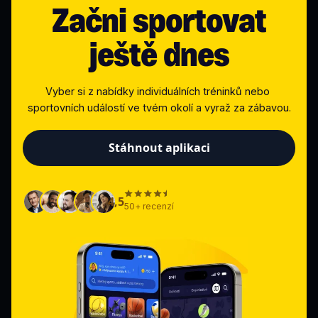
Začni sportovat
ještě dnes
Vyber si z nabídky individuálních tréninků nebo 
sportovních událostí ve tvém okolí a vyraž za zábavou.
Stáhnout aplikaci
4,5
50+ recenzí