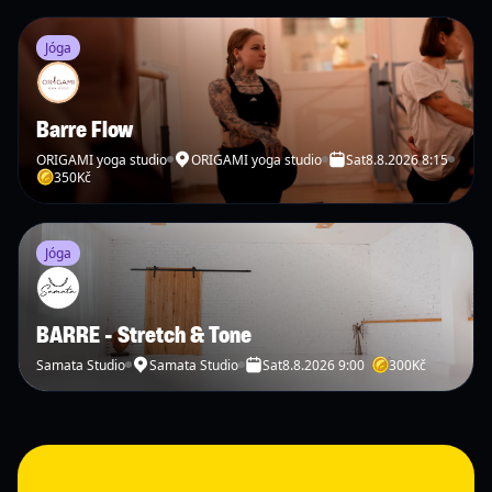
Jóga
Barre Flow
ORIGAMI yoga studio
ORIGAMI yoga studio
Sat
8.8.2026 8:15
350
Kč
Jóga
BARRE - Stretch & Tone
Samata Studio
Samata Studio
Sat
8.8.2026 9:00
300
Kč