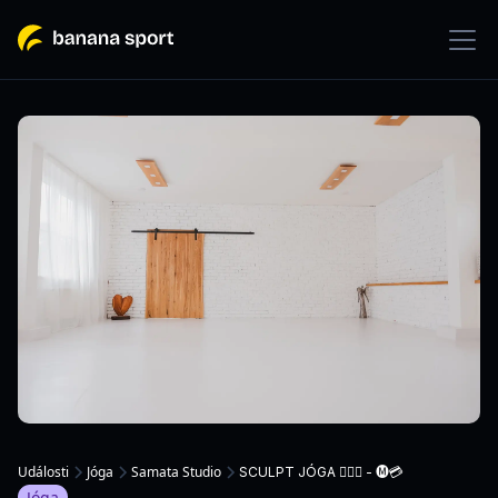
Události
Jóga
Samata Studio
SCULPT JÓGA 🏋🏻‍♀️ - 🅜💳
Jóga