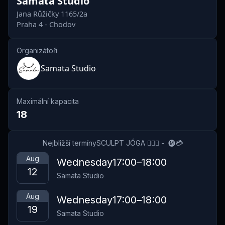
Samata Studio
Jana Růžičky 1165/2a
Praha 4 - Chodov
Organizátoři
Samata Studio
Maximální kapacita
18
Nejbližší termíny
SCULPT JÓGA 🏋🏻‍♀️ -  🅜💳
Aug
Wednesday
17:00
–
18:00
12
Samata Studio
Aug
Wednesday
17:00
–
18:00
19
Samata Studio