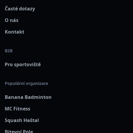
Časté dotazy
O nás
Kontakt
B2B
Pro sportoviště
Populární organizace
Banana Badminton
MC Fitness
Squash Haštal
Bitevní Pole