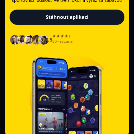
sportovních událostí ve tvém okolí a vyraž za zábavou.
Stáhnout aplikaci
4,5
50+ recenzí