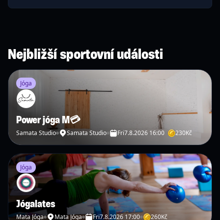
Nejbližší sportovní události
Jóga
Power jóga M💳
Samata Studio
Samata Studio
Fri
7.8.2026 16:00
230
Kč
Jóga
Jógalates
Mata Jóga
Mata Jóga
Fri
7.8.2026 17:00
260
Kč