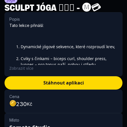
SCULPT JÓGA 🏋🏻‍♀️ - 🅜💳
Popis
Tato lekce přináší:
Dynamické jógové sekvence, které rozproudí krev,
Cviky s činkami – biceps curl, shoulder press,
lunges – pro tonus paží, nohou i středu ,
Zobrazit více
Cardio/vysilovací vložky – krátké bursty na zvýšení
výdeje energie, 4. Vědomý dech a stabilita, které
Stáhnout aplikaci
udržují spojení tělo‑mysl,
Cena
Relax a protažení – klasické závěrečné ásany a
230
Kč
dechová praxe pro regeneraci.
Místo