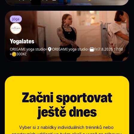
Jóga
Yogalates
ORIGAMI yoga studio
ORIGAMI yoga studio
Fri
7.8.2026 17:00
300
Kč
Začni sportovat
ještě dnes
Vyber si z nabídky individuálních tréninků nebo 