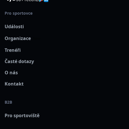
Pro sportovce
Události
Organizace
New
Trenéři
Časté dotazy
O nás
Kontakt
B2B
Pro sportoviště