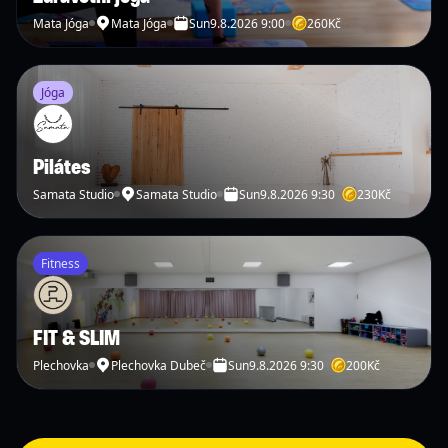
Mata Jóga
Mata Jóga
Sun
9.8.2026 9:00
260
Kč
Jóga
Pilátes
Samata Studio
Samata Studio
Sun
9.8.2026 9:30
230
Kč
Fitness
FIT & SLIM
Plechovka
Plechovka Dubeč
Sun
9.8.2026 9:30
200
Kč