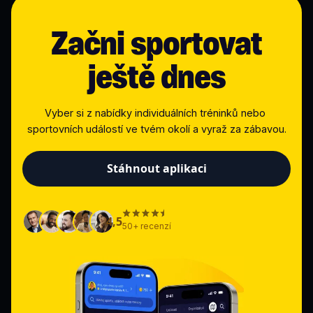
Začni sportovat
ještě dnes
Vyber si z nabídky individuálních tréninků nebo 
sportovních událostí ve tvém okolí a vyraž za zábavou.
Stáhnout aplikaci
4,5
50+ recenzí