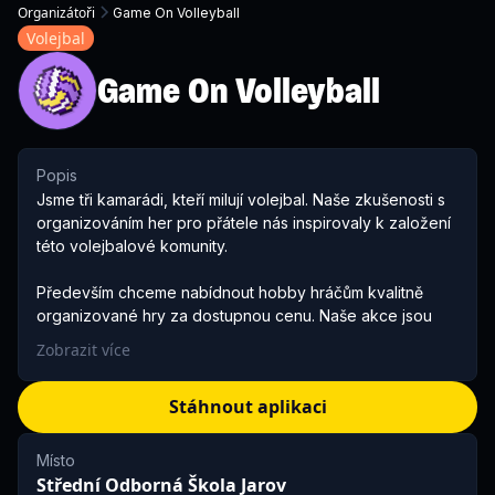
Organizátoři
Game On Volleyball
Volejbal
Game On Volleyball
Popis
Jsme tři kamarádi, kteří milují volejbal. Naše zkušenosti s
organizováním her pro přátele nás inspirovaly k založení
této volejbalové komunity.
Především chceme nabídnout hobby hráčům kvalitně
organizované hry za dostupnou cenu. Naše akce jsou
otevřené všem volejbalovým nadšencům, kteří chtějí růst
Zobrazit více
a zlepšovat své dovednosti.
Stáhnout aplikaci
Vytváříme přátelské a bezpečné prostředí, kde si mohou
zahrát i ti, kteří momentálně nemají s kým. Samozřejmě
nesmí chybět ani přátelská atmosféra a skvělá hudba.
Místo
Střední Odborná Škola Jarov