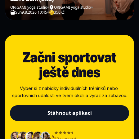
ORIGAMI yoga studio
ORIGAMI yoga studio
Sun
9.8.2026 10:45
350
Kč
Začni sportovat
ještě dnes
Vyber si z nabídky individuálních tréninků nebo 
sportovních událostí ve tvém okolí a vyraž za zábavou.
Stáhnout aplikaci
4,5
50+ recenzí