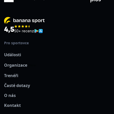
4,5
50+ recenzí
Pro sportovce
Události
Organizace
New
Trenéři
Časté dotazy
O nás
Kontakt