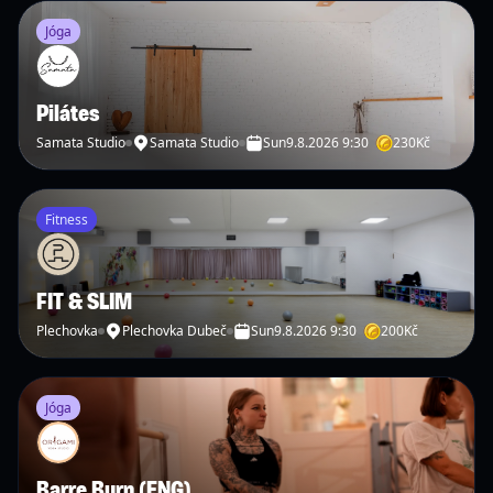
Jóga
Pilátes
Samata Studio
Samata Studio
Sun
9.8.2026 9:30
230
Kč
Fitness
FIT & SLIM
Plechovka
Plechovka Dubeč
Sun
9.8.2026 9:30
200
Kč
Jóga
Barre Burn (ENG)