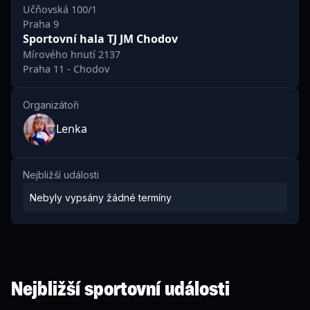
Doufáme, že se brzy uvidíme na kurtu!
Učňovská 100/1
Praha 9
Game On!
Sportovní hala TJ JM Chodov
Mírového hnutí 2137
V případě dotazů nás prosím neváhejte kontaktovat i na
Praha 11 - Chodov
Instagramu @gameon.vb
Organizátoři
Lenka
Nejbližší události
Nebyly vypsány žádné termíny
Nejbližší sportovní události