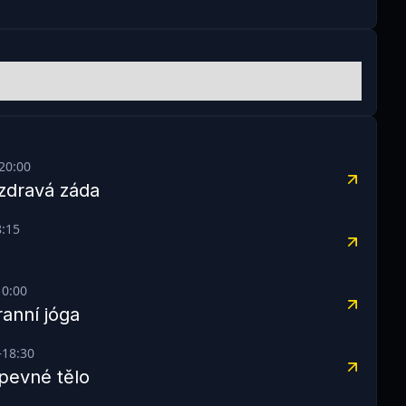
20:00
zdravá záda
8:15
10:00
ranní jóga
–
18:30
pevné tělo