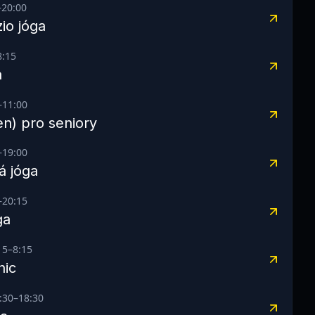
–
20:00
io jóga
8:15
a
–
11:00
en) pro seniory
–
19:00
á jóga
–
20:15
ga
15
–
8:15
nic
:30
–
18:30