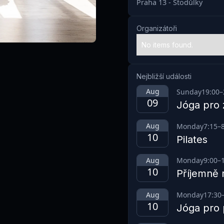
Praha 13 - Stodůlky
Organizátoři
No items found.
Nejbližší události
Aug
Sunday
19:00
–
09
Jóga pro 
Aug
Monday
7:15
–
10
Pilates
Aug
Monday
9:00
–
10
Příjemně 
Aug
Monday
17:30
10
Jóga pro 