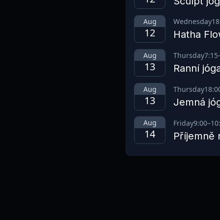
Sculpt jó
Aug
Wednesday
18
12
Hatha Flo
Aug
Thursday
7:15
13
Ranní jóg
Aug
Thursday
18:0
13
Jemná jó
Aug
Friday
9:00
–
10
14
Příjemně 
Stáhnout aplikaci
ana Sport