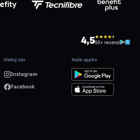
4,5
50+ recenzí
Sleduj nás
Naše appka
Instagram
Facebook