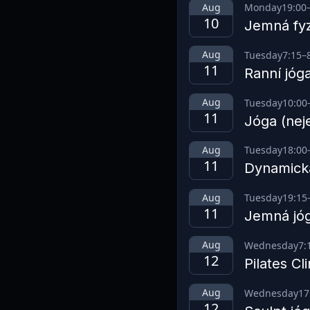
Aug
Monday
19:00
10
Jemná fyz
Aug
Tuesday
7:15
–
11
Ranní jóg
Aug
Tuesday
10:00
11
Jóga (nej
Aug
Tuesday
18:00
11
Dynamick
Aug
Tuesday
19:15
11
Jemná jó
Aug
Wednesday
7:
12
Pilates Cli
Aug
Wednesday
17
12