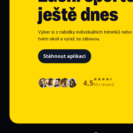
ještě dnes
Vyber si z nabídky individuálních tréninků nebo 
tvém okolí a vyraž za zábavou.
Stáhnout aplikaci
4,5
50+ recenzí