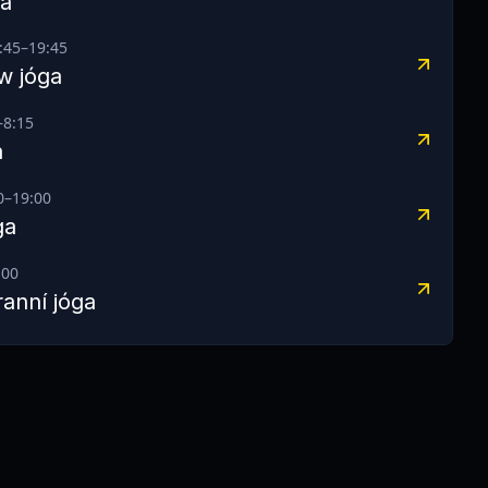
ga
:45
–
19:45
w jóga
–
8:15
a
0
–
19:00
ga
:00
ranní jóga