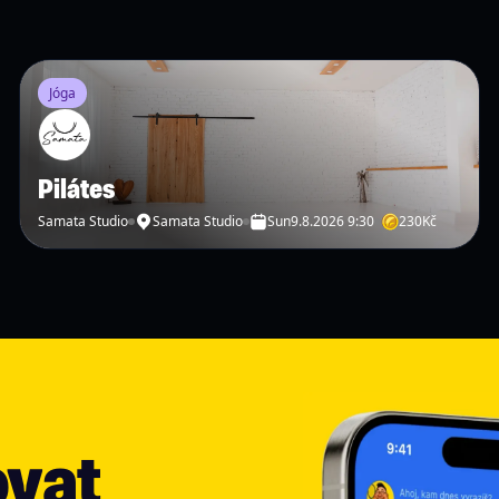
Jóga
Pilátes
Samata Studio
Samata Studio
Sun
9.8.2026 9:30
230
Kč
ovat