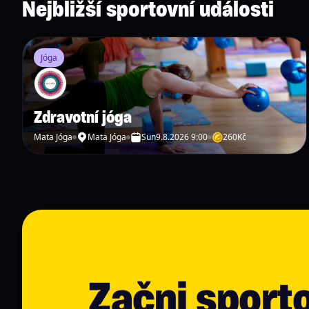
Nejbližší sportovní události
Jóga
Zdravotní jóga
Mata Jóga
Mata Jóga
Sun
9.8.2026 9:00
260
Kč
Začni sport