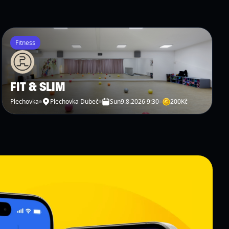
Fitness
FIT & SLIM
Plechovka
Plechovka Dubeč
Sun
9.8.2026 9:30
200
Kč