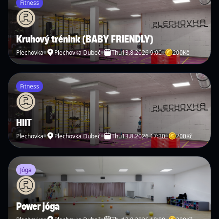
Fitness
Kruhový trénink (BABY FRIENDLY)
Plechovka
Plechovka Dubeč
Thu
13.8.2026 9:00
200
Kč
Fitness
HIIT
Plechovka
Plechovka Dubeč
Thu
13.8.2026 17:30
200
Kč
Jóga
Power jóga