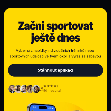
Začni sportovat
ještě dnes
Vyber si z nabídky individuálních tréninků nebo 
sportovních událostí ve tvém okolí a vyraž za zábavou.
Stáhnout aplikaci
4,5
50+ recenzí