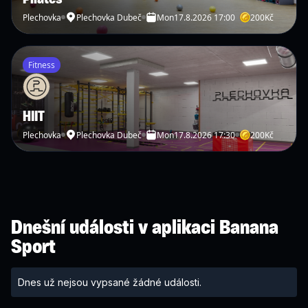
Plechovka
Plechovka Dubeč
Mon
17.8.2026 17:00
200
Kč
Fitness
HIIT
Plechovka
Plechovka Dubeč
Mon
17.8.2026 17:30
200
Kč
Dnešní události v aplikaci Banana
Sport
Dnes už nejsou vypsané žádné události.