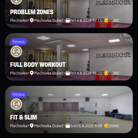
PROBLEM ZONES
Plechovka
Plechovka Dubeč
Fri
14.8.2026 17:15
200
Kč
Fitness
FULL BODY WORKOUT
Plechovka
Plechovka Dubeč
Fri
14.8.2026 18:20
200
Kč
Fitness
FIT & SLIM
Plechovka
Plechovka Dubeč
Sun
16.8.2026 9:30
200
Kč