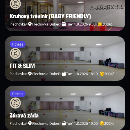
Kruhový trénink (BABY FRIENDLY)
Plechovka
Plechovka Dubeč
Tue
11.8.2026 9:00
200
Kč
Fitness
FIT & SLIM
Plechovka
Plechovka Dubeč
Tue
11.8.2026 18:10
200
Kč
Fitness
Zdravá záda
Plechovka
Plechovka Dubeč
Tue
11.8.2026 19:00
200
Kč