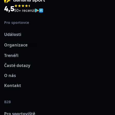
4,5
50+ recenzí
Pro sportovce
Události
Organizace
New
Trenéři
Časté dotazy
O nás
Kontakt
B2B
Pro sportoviště