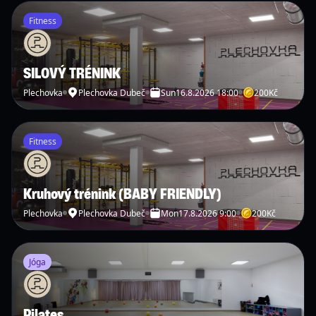
Fitness
SILOVÝ TRÉNINK
Plechovka
Plechovka Dubeč
Sun
16.8.2026 18:00
200
Kč
Fitness
Kruhový trénink (BABY FRIENDLY)
Plechovka
Plechovka Dubeč
Mon
17.8.2026 9:00
200
Kč
Jóga
Pilates