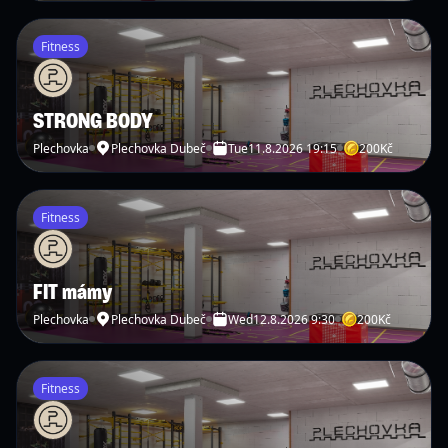
Fitness
STRONG BODY
Plechovka
Plechovka Dubeč
Tue
11.8.2026 19:15
200
Kč
Fitness
FIT mámy
Plechovka
Plechovka Dubeč
Wed
12.8.2026 9:30
200
Kč
Fitness