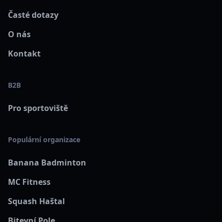
Časté dotazy
O nás
Kontakt
B2B
Pro sportoviště
Populární organizace
Banana Badminton
MC Fitness
Squash Haštal
Bitevní Pole