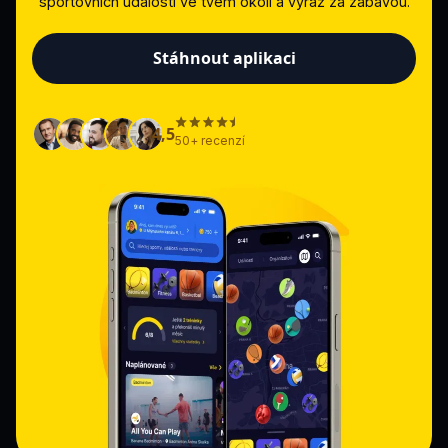
sportovních událostí ve tvém okolí a vyraž za zábavou.
Stáhnout aplikaci
4,5
50+ recenzí