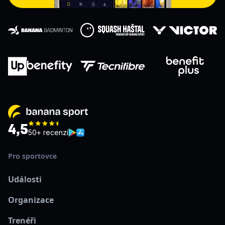
4,5
50+ recenzí
Pro sportovce
Události
Organizace
New
Trenéři