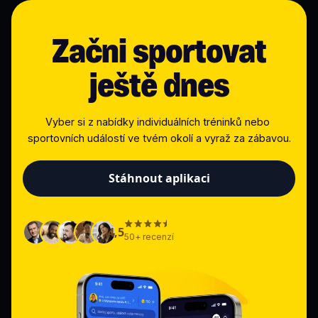
Začni sportovat
ještě dnes
Vyber si z nabídky individuálních tréninků nebo 
sportovních událostí ve tvém okolí a vyraž za zábavou.
Stáhnout aplikaci
4,5
50+ recenzí