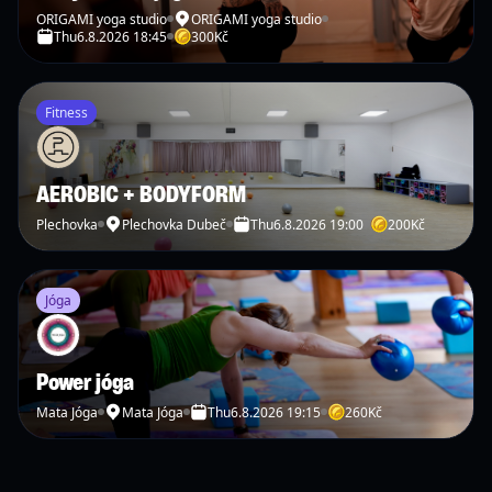
ORIGAMI yoga studio
ORIGAMI yoga studio
Thu
6.8.2026 18:45
300
Kč
Fitness
AEROBIC + BODYFORM
Plechovka
Plechovka Dubeč
Thu
6.8.2026 19:00
200
Kč
Jóga
Power jóga
Mata Jóga
Mata Jóga
Thu
6.8.2026 19:15
260
Kč