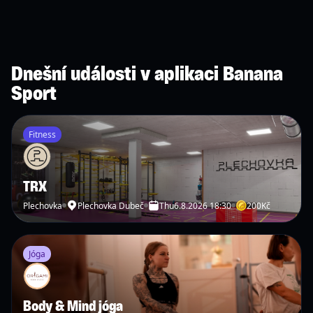
Dnešní události v aplikaci Banana
Sport
Fitness
TRX
Plechovka
Plechovka Dubeč
Thu
6.8.2026 18:30
200
Kč
Jóga
Body & Mind jóga