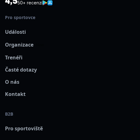
4,5
50+ recenzí
Pro sportovce
Události
Organizace
New
Trenéři
Časté dotazy
O nás
Kontakt
B2B
Pro sportoviště