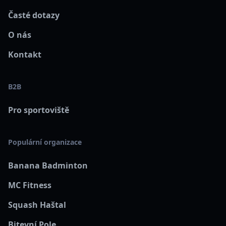
Časté dotazy
O nás
Kontakt
B2B
Pro sportoviště
Populární organizace
Banana Badminton
MC Fitness
Squash Haštal
Bitevní Pole