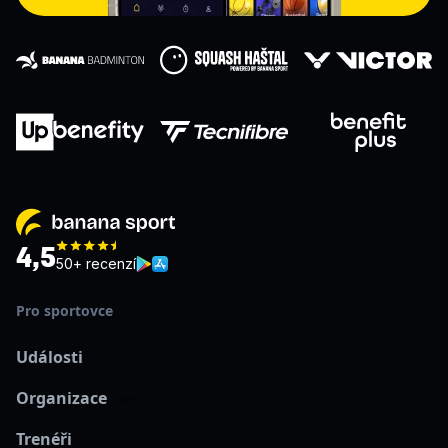
4,5
50+ recenzí
Pro sportovce
Události
Organizace
New
Trenéři