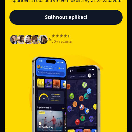
sportovních událostí ve tvém okolí a vyraž za zábavou.
Stáhnout aplikaci
4,5
50+ recenzí